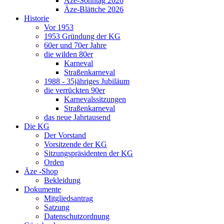
Äze-Sonntag 2026
Äze-Blättche 2026
Historie
Vor 1953
1953 Gründung der KG
60er und 70er Jahre
die wilden 80er
Karneval
Straßenkarneval
1988 - 35jähriges Jubiläum
die verrückten 90er
Karnevalssitzungen
Straßenkarneval
das neue Jahrtausend
Die KG
Der Vorstand
Vorsitzende der KG
Sitzungspräsidenten der KG
Orden
Äze -Shop
Bekleidung
Dokumente
Mitgliedsantrag
Satzung
Datenschutzordnung