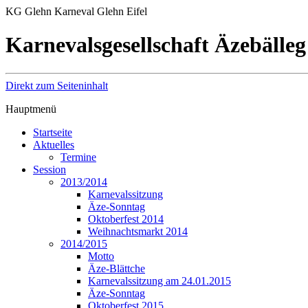
KG Glehn Karneval Glehn Eifel
Karnevalsgesellschaft Äzebälleg
Direkt zum Seiteninhalt
Hauptmenü
Startseite
Aktuelles
Termine
Session
2013/2014
Karnevalssitzung
Äze-Sonntag
Oktoberfest 2014
Weihnachtsmarkt 2014
2014/2015
Motto
Äze-Blättche
Karnevalssitzung am 24.01.2015
Äze-Sonntag
Oktoberfest 2015